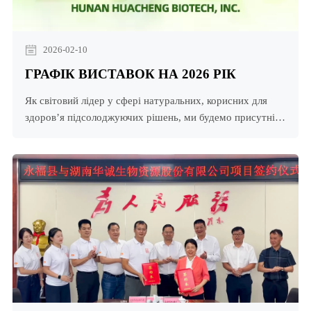
2026-02-10
ГРАФІК ВИСТАВОК НА 2026 РІК
Як світовий лідер у сфері натуральних, корисних для
здоров’я підсолоджуючих рішень, ми будемо присутні
на великих галузевих подіях у всьому світі, щоб
спілкуватися, співпрацювати та надихати на інновації.
Дізнайтеся, як наші фрукти монахи аЯк світовий лідер у
сфері натуральних, корисних для здоров’я рішень для
підсолоджування, ми будемо присутні на великих
галузевих подіях у всьому світі, щоб спілкуватися,
співпрацювати та надихати на інновації. Дізнайтеся, як
наш монах дає плоди a