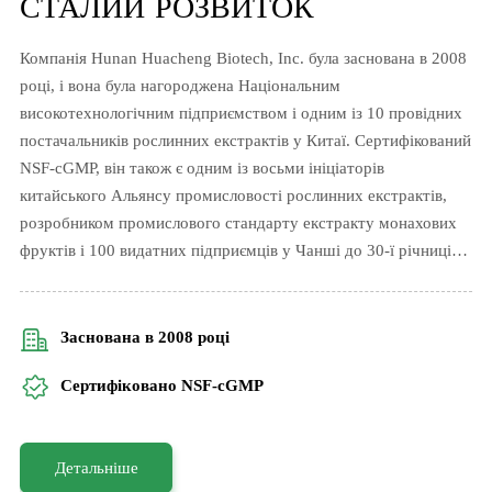
СТАЛИЙ РОЗВИТОК
01
Компанія Hunan Huacheng Biotech, Inc. була заснована в 2008
році, і вона була нагороджена Національним
Харчові добавки
високотехнологічним підприємством і одним із 10 провідних
постачальників рослинних екстрактів у Китаї. Сертифікований
NSF-cGMP, він також є одним із восьми ініціаторів
Натуральний, безкалорійний. Зберігає
китайського Альянсу промисловості рослинних екстрактів,
поживність Monk Fruit
розробником промислового стандарту екстракту монахових
фруктів і 100 видатних підприємців у Чанші до 30-ї річниці
Рекомендований продукт
заснування національної зони високотехнологічного
Екстракт фруктів монаха H2-Luo
промислового розвитку.
Заснована в 2008 році
Сертифіковано NSF-cGMP
Детальніше