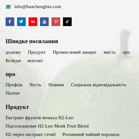
info@huachengbio.com
Швидке посилання
додому
Продукт
Промисловий ланцюг
якість
про
Коледж
контакт
про
Профіль
Честь
Новини
Соціальна відповідальність
Патент
Продукт
Екстракт фруктів монаха H2-Luo
Підсолоджувач H2-Luo Monk Fruit Blend
H2-через екстракт стевії
Розчинний чайний порошок