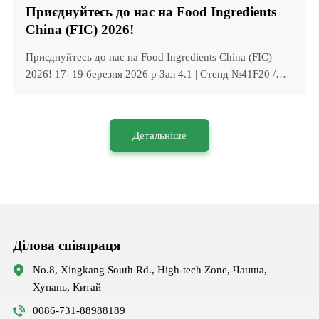
Приєднуйтесь до нас на Food Ingredients
China (FIC) 2026!
Приєднуйтесь до нас на Food Ingredients China (FIC)
2026! 17–19 березня 2026 р Зал 4.1 | Стенд №41F20 /
41G21 Дізнайтеся, як наші інноваційні рішення для
підсолоджування фруктових монахів можуть допомогти
вам зберегти здоров’я. Приєднуйтесь до нас на Food
Детальніше
Ingredients China (FIC) 2026! 17–19 березня 2026 р Зал
4.1 | Стенд №41F20 / 41G21 Дізнайтеся, як наші
інноваційні рішення для підсолоджування фруктами
монаха можуть допомогти вам зберегти здоров’я
Ділова співпраця
No.8, Xingkang South Rd., High-tech Zone, Чанша,
Хунань, Китай
0086-731-88988189