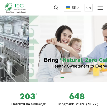
UK
CN
203
650
+
+
Патенти на винаходи
Mogroside V50% (MT/Y)