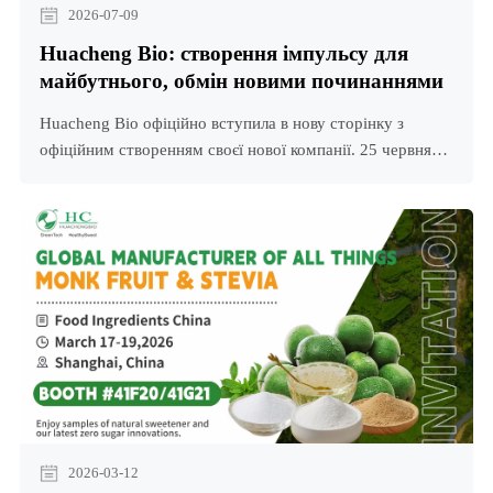
2026-07-09
Huacheng Bio: створення імпульсу для
майбутнього, обмін новими починаннями
Huacheng Bio офіційно вступила в нову сторінку з
офіційним створенням своєї нової компанії. 25 червня
відбулася церемонія підписання проекту глибокої
переробки фруктів Monk між Hunan Huacheng
BHuacheng Bio офіційно увійшла в нову главу з
офіційним створенням нової компанії. 25 червня
відбулася церемонія підписання проекту глибокої
переробки фруктів Monk між Hunan Huacheng B
2026-03-12